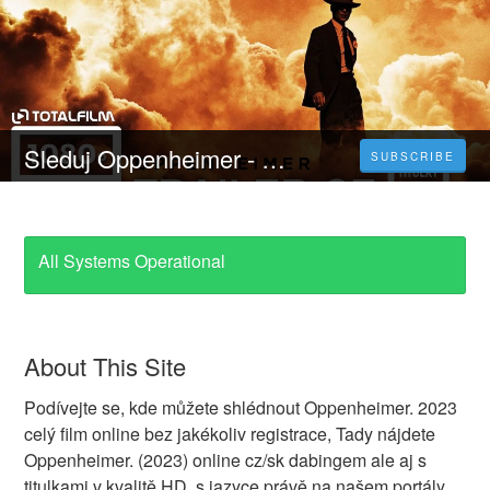
Sleduj Oppenheimer - Celý Film 𝐎𝐍𝐋𝐈𝐍𝐄 [2023] Česky CZ/SK DABING i Titulky
SUBSCRIBE
All Systems Operational
About This Site
Podívejte se, kde můžete shlédnout Oppenheimer. 2023
celý film online bez jakékoliv registrace, Tady nájdete
Oppenheimer. (2023) online cz/sk dabingem ale aj s
titulkami v kvalitě HD, s jazyce právě na našem portály