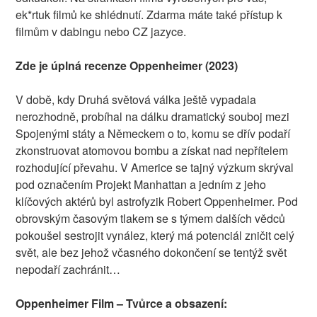
ek*rtuk filmů ke shlédnutí. Zdarma máte také přístup k
filmům v dabingu nebo CZ jazyce.
Zde je úplná recenze Oppenheimer (2023)
V době, kdy Druhá světová válka ještě vypadala
nerozhodně, probíhal na dálku dramatický souboj mezi
Spojenými státy a Německem o to, komu se dřív podaří
zkonstruovat atomovou bombu a získat nad nepřítelem
rozhodující převahu. V Americe se tajný výzkum skrýval
pod označením Projekt Manhattan a jedním z jeho
klíčových aktérů byl astrofyzik Robert Oppenheimer. Pod
obrovským časovým tlakem se s týmem dalších vědců
pokoušel sestrojit vynález, který má potenciál zničit celý
svět, ale bez jehož včasného dokončení se tentýž svět
nepodaří zachránit…
Oppenheimer Film – Tvůrce a obsazení: