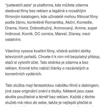
"justwatch.asia" je platforma, kde můžete zdarma
sledovat filmy bez reklam a legálně s rozsáhlým
filmovým katalogem, kde uživatelé mohou filtrovat filmy
podle žánru, konkrétně Romantika, Akční, Komedie,
Drama, Horor, Dobrodružný, Animovaný, Anime, super
hrdinové. Komik. DC comics, Marvel, Disney, mezi
ostatními.
Všechny vysoce kvalitní filmy, včetně solidní sbírky
televizních pořadů, Chcete-li k nim mít bezplatný přístup,
stačí si vytvořit účet. Tato stránka je zdarma a bez
reklam. Kromě toho nabízí články o nezávislých a
komerčních vydáních.
Tato služba mají fantastickou nabídku filmů s dabingem,
jiné zase originální znění s titulky. Některé jsou zase
skvěle použitelné a téměř bez reklam. Každá z těchto
služeb má něco do sebe, takže je nejlepší přečíst si