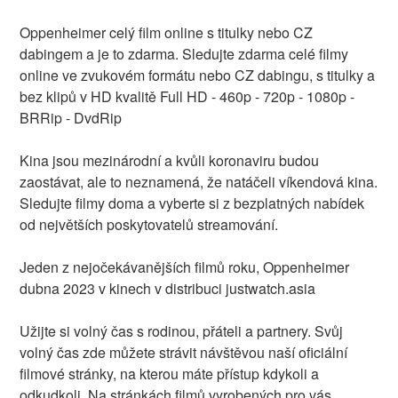
Oppenheimer celý film online s titulky nebo CZ
dabingem a je to zdarma. Sledujte zdarma celé filmy
online ve zvukovém formátu nebo CZ dabingu, s titulky a
bez klipů v HD kvalitě Full HD - 460p - 720p - 1080p -
BRRip - DvdRip
Kina jsou mezinárodní a kvůli koronaviru budou
zaostávat, ale to neznamená, že natáčeli víkendová kina.
Sledujte filmy doma a vyberte si z bezplatných nabídek
od největších poskytovatelů streamování.
Jeden z nejočekávanějších filmů roku, Oppenheimer
dubna 2023 v kinech v distribuci justwatch.asia
Užijte si volný čas s rodinou, přáteli a partnery. Svůj
volný čas zde můžete strávit návštěvou naší oficiální
filmové stránky, na kterou máte přístup kdykoli a
odkudkoli. Na stránkách filmů vyrobených pro vás,